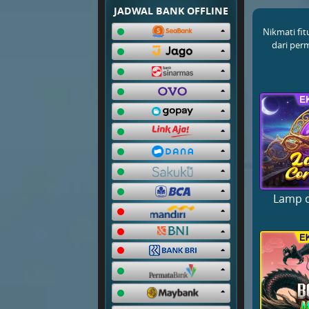
JADWAL BANK OFFLINE
Nikmati fi
dari per
Lamp o