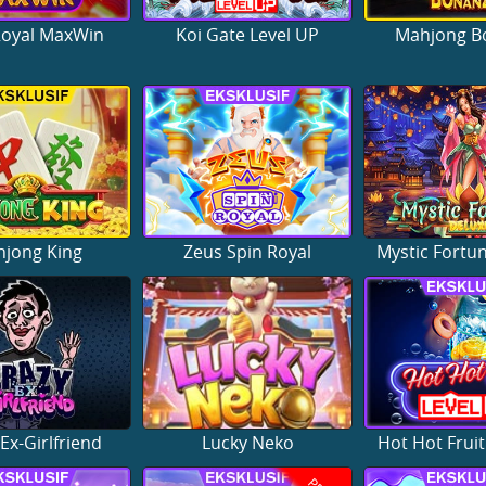
Royal MaxWin
Koi Gate Level UP
Mahjong B
jong King
Zeus Spin Royal
Mystic Fortu
Ex-Girlfriend
Lucky Neko
Hot Hot Fruit