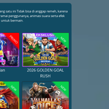
ng satu ini Tidak bisa di anggap remeh, karena
amai penggunanya, animasi suara serta efek
 untuk bermain.
PROMO
NEW
Man
2026 GOLDEN GOAL
RUSH
NEW
NEW