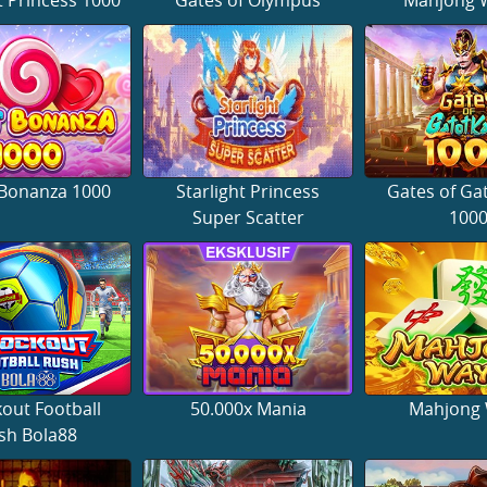
t Princess 1000
Gates of Olympus
Mahjong 
Bonanza 1000
Starlight Princess
Gates of Ga
Super Scatter
100
out Football
50.000x Mania
Mahjong
sh Bola88