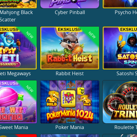
 Mahjong Black
Cyber Pinball
Psycho H
Scatter
NEW
NEW
Yeti Megaways
Rabbit Heist
Satoshi 
NEW
Sweet Mania
Poker Mania
Roulette T