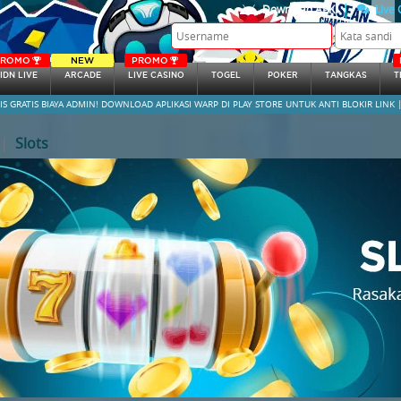
|
Download APK
Live 
PROMO
NEW
PROMO
IDN LIVE
ARCADE
LIVE CASINO
TOGEL
POKER
TANGKAS
T
APLIKASI WARP DI PLAY STORE UNTUK ANTI BLOKIR LINK | Bonus Free Chips Baccarat Live Pr
Slots