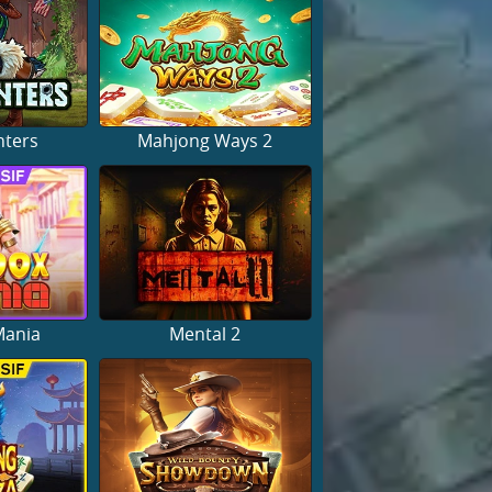
nters
Mahjong Ways 2
Mania
Mental 2