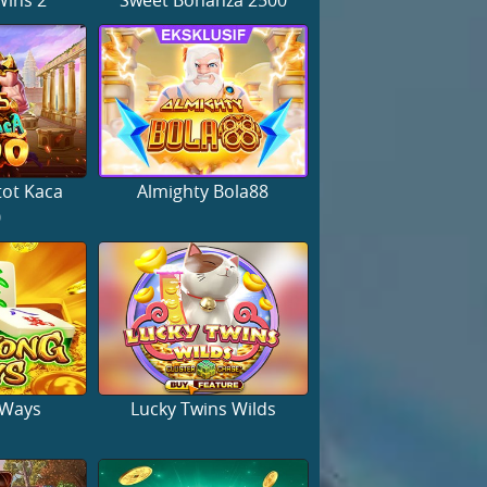
Wins 2
Sweet Bonanza 2500
tot Kaca
Almighty Bola88
0
 Ways
Lucky Twins Wilds