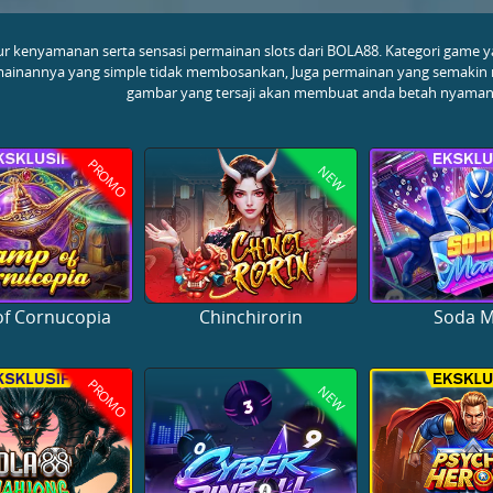
tur kenyamanan serta sensasi permainan slots dari BOLA88. Kategori game ya
mainannya yang simple tidak membosankan, Juga permainan yang semakin r
gambar yang tersaji akan membuat anda betah nyaman
PROMO
NEW
f Cornucopia
Chinchirorin
Soda 
PROMO
NEW