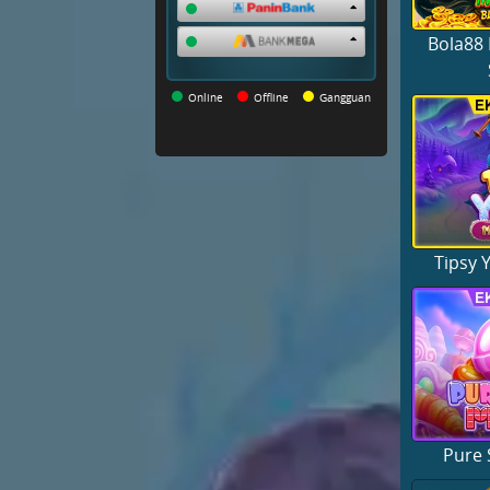
Bola88
Online
Offline
Gangguan
Tipsy 
Pure 