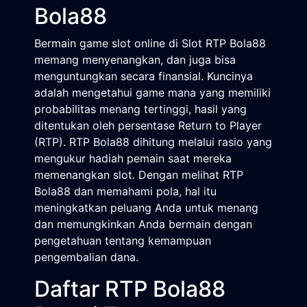
Bola88
Bermain game slot online di Slot RTP Bola88
memang menyenangkan, dan juga bisa
menguntungkan secara finansial. Kuncinya
adalah mengetahui game mana yang memiliki
probabilitas menang tertinggi, hasil yang
ditentukan oleh persentase Return to Player
(RTP). RTP Bola88 dihitung melalui rasio yang
mengukur hadiah pemain saat mereka
memenangkan slot. Dengan melihat RTP
Bola88 dan memahami pola, hal itu
meningkatkan peluang Anda untuk menang
dan memungkinkan Anda bermain dengan
pengetahuan tentang kemampuan
pengembalian dana.
Daftar RTP Bola88