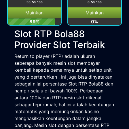
30-50-100
0-50-100
Mainkan
Mainkan
89%
0%
Slot RTP Bola88
Provider Slot Terbaik
Return to player (RTP) adalah ukuran
seberapa banyak mesin slot membayar
kembali kepada pemainnya untuk setiap unit
yang dipertaruhkan . Ini juga bisa dinyatakan
sebagai nilai persentase Slot RTP Bola88 dan
hampir selalu di bawah 100%. Perbedaan
antara 100% dan RTP mesin slot dikenal
sebagai tepi rumah, hal ini adalah keuntungan
matematis yang memungkinkan kasino
menghasilkan keuntungan dalam jangka
panjang. Mesin slot dengan persentase RTP