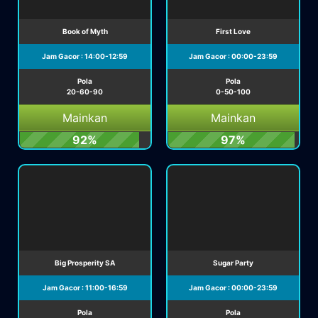
Book of Myth
First Love
Jam Gacor : 14:00-12:59
Jam Gacor : 00:00-23:59
Pola
Pola
20-60-90
0-50-100
Mainkan
Mainkan
92%
97%
Big Prosperity SA
Sugar Party
Jam Gacor : 11:00-16:59
Jam Gacor : 00:00-23:59
Pola
Pola