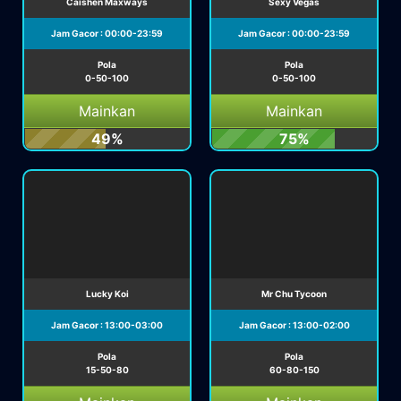
Caishen Maxways
Sexy Vegas
Jam Gacor : 00:00-23:59
Jam Gacor : 00:00-23:59
Pola
Pola
0-50-100
0-50-100
Mainkan
Mainkan
49%
75%
Lucky Koi
Mr Chu Tycoon
Jam Gacor : 13:00-03:00
Jam Gacor : 13:00-02:00
Pola
Pola
15-50-80
60-80-150